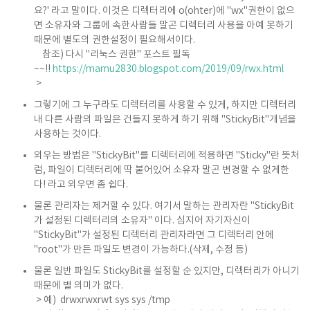
요?' 라고 말이다. 이것은 디렉터리에 o(ohter)에 "wx"권한이 없으
면 소유자와 그룹에 속한사람들 말곤 디렉터리 사용을 아예 못하기
때문에 별도의 권한설정이 필요해서이다.
참조) 다시 "리눅스 권한" 포스트 필독
~~!!
https://mamu2830.blogspot.com/2019/09/rwx.html
>
그렇기에 그 누구라도 디렉터리를 사용할 수 있게, 하지만 디렉터리
내 다른 사람의 파일은 건들지 못하게 하기 위해 "StickyBit"개념을
사용하는 것이다.
외우는 방법은 "StickyBit"를 디렉터리에 적용하면 "Sticky"란 뜻처
럼, 파일이 디렉터리에 딱 붙어있어 소유자 말곤 변경할 수 없게한
다! 라고 외우면 좀 쉽다.
물론 관리자는 제거할 수 있다. 여기서 말하는 관리자란 "StickyBit
가 설정된 디렉터리의 소유자" 이다. 심지어 자기자신이
"StickyBit"가 설정된 디렉터리 관리자라면 그 디렉터리 안에
"root"가 만든 파일도 변경이 가능하다.(삭제, 수정 등)
물론 일반 파일도 StickyBit를 설정할 순 있지만, 디렉터리가 아니기
때문에 별 의미가 없다.
> 예) drwxrwxrwt sys sys /tmp