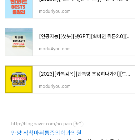
modu4you.com
[인공지능][챗봇][챗GPT][확바뀐 뤼튼2.0][GPT4기본탑재][올인원AI플랫폼]
modu4you.com
[2023][카톡감옥][단톡방 조용히나가기][드디어된다][카톡업데이트]
modu4you.com
http://blog.naver.com/no-pain
광고
안양 척척마취통증의학과의원