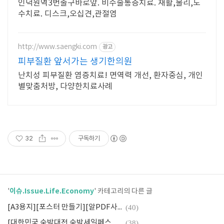
인덕원역3번출구바로앞. 비수술통증치료. 재활,물리,도
수치료. 디스크,오십견,관절염
http://www.saengki.com
광고
피부질환 앞서가는 생기한의원
난치성 피부질환 염증치료! 면역력 개선, 환자중심, 개인
별맞춤처방, 다양한치료사례
32
구독하기
이슈.Issue.Life.Economy
'
' 카테고리의 다른 글
[A3용지][포스터 만들기][알PDF사용][A4용지.분할인쇄방법]
(40)
[대한민국 숙박대전.숙박세일페스타][오픈.전국편.숙박쿠폰]
(38)