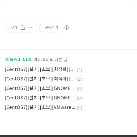
술지원
1
구독하기
리눅스.LINUX
'
' 카테고리의 다른 글
[CentOS7][설치][초보][최적화][네트워크매니저 설정]
(2)
[CentOS7][설치][초보][최적화][네트워크설정]
(2)
[CentOS7][설치][초보][GNOME Desktop][설치마무리][로그인]
(0)
[CentOS7][설치][초보][GNOME Desktop][파티셔닝]
(0)
[CentOS7][설치][초보][VMware VM생성][OS 다운로드]
(0)