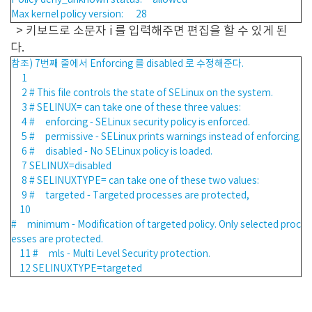
Policy deny_unknown status: allowed
Max kernel policy version: 28
> 키보드로 소문자 i 를 입력해주면 편집을 할 수 있게 된
다.
참조) 7번째 줄에서 Enforcing 를 disabled 로 수정해준다.
1
2 # This file controls the state of SELinux on the system.
3 # SELINUX= can take one of these three values:
4 # enforcing - SELinux security policy is enforced.
5 # permissive - SELinux prints warnings instead of enforcing.
6 # disabled - No SELinux policy is loaded.
7 SELINUX=disabled
8 # SELINUXTYPE= can take one of these two values:
9 # targeted - Targeted processes are protected,
10
# minimum - Modification of targeted policy. Only selected proc
esses are protected.
11 # mls - Multi Level Security protection.
12 SELINUXTYPE=targeted