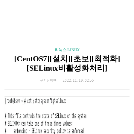
리눅스.LINUX
[CentOS7][설치][초보][최적화]
[SELinux비활성화처리]
우서진빠빠
2022. 11. 19. 02:55