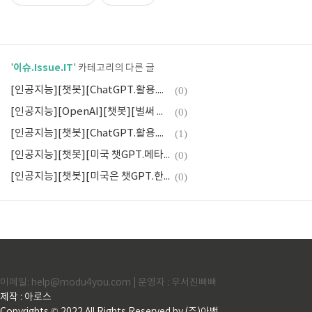
이슈.Issue.IT
'
' 카테고리의 다른 글
[인공지능][챗봇][ChatGPT.활용.사용.본 보도자료의 제목은 챗GPT를 통해 작성하였음]
(0)
[인공지능][OpenAI][챗봇][벌써 수익490%_국내증시 몰아치는 챗GPT광풍]
(0)
[인공지능][챗봇][ChatGPT.활용.사용][한국 글쓰기AI 뤼튼]
(1)
[인공지능][챗봇][미국 챗GPT.메타 라마 가세.빅테크 AI 빅매치]
(0)
[인공지능][챗봇][미국은 챗GPT.한국엔 네이버 서치GPT][6500배]
(0)
이메일: help@modu4you.com | 운영자 : 우서진빠빠
제작 : 아로스