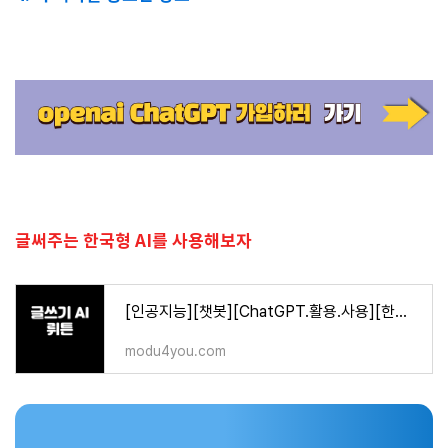
글써주는 한국형 AI를 사용해보자
[인공지능][챗봇][ChatGPT.활용.사용][한국 글쓰기AI 뤼튼]
modu4you.com