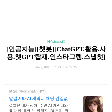
이슈.Issue.IT
[인공지능][챗봇][ChatGPT.활용.사
용.챗GPT탑재.인스타그램.스냅챗]
우서진빠빠
2023. 3. 4. 22:25
https://bori.chat/
광고
말걸어봐 AI 캐릭터 채팅 검열없는
자유대화
결말은 네가 정해! 수만 AI 캐릭터와 무
료 대화. 로맨스, 판타지, BL까지. 크리