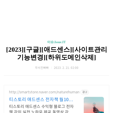
이슈.Issue.IT
[2023][구글][애드센스][사이트관리
기능변경][하위도메인삭제]
우서진빠빠
2023. 2. 21. 02:00
http://smartstore.naver.com/naturehuman
광고
티스토리 애드센스 전자책 월100
만원 고정 수익발생!
티스토리 애드센스 수익형 블로그 전자
책 강의,실전 노하우 제공,동영상 강의