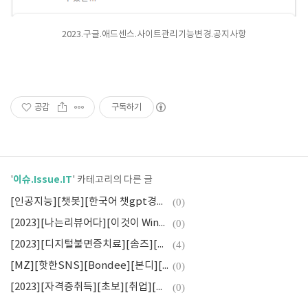
2023.구글.애드센스.사이트관리기능변경.공지사항
공감
구독하기
이슈.Issue.IT
'
' 카테고리의 다른 글
[인공지능][챗봇][한국어 챗gpt경쟁][네이버 서치gpt,카카오 코gpt]
(0)
[2023][나는리뷰어다][이것이 Windows Server다(개정판)리뷰]
(0)
[2023][디지털불면증치료][솜즈][Somzz]만성불면증개선·의료비감소효과]
(4)
[MZ][핫한SNS][Bondee][본디][중국앱의심][탈퇴행렬]
(0)
[2023][자격증취득][초보][취업][리눅스마스터1급 소개.기출]
(0)